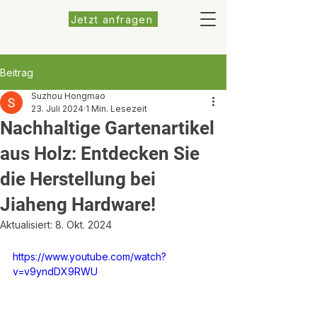
Jetzt anfragen
Beitrag
Suzhou Hongmao
23. Juli 2024
1 Min. Lesezeit
Nachhaltige Gartenartikel
aus Holz: Entdecken Sie
die Herstellung bei
Jiaheng Hardware!
Aktualisiert:
8. Okt. 2024
https://www.youtube.com/watch?
v=v9yndDX9RWU