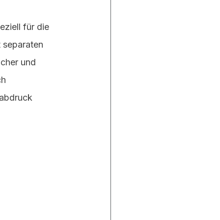
eziell für die 
 separaten 
acher und 
ch 
ßabdruck 