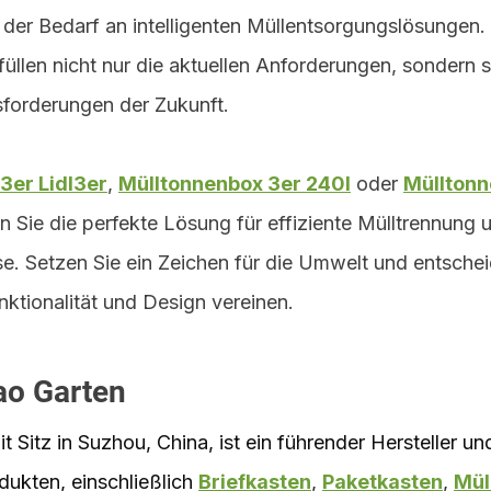
der Bedarf an intelligenten Müllentsorgungslösungen.
üllen nicht nur die aktuellen Anforderungen, sondern s
usforderungen der Zukunft.
3er Lidl3er
, 
Mülltonnenbox 3er 240l
 oder 
Mülltonn
en Sie die perfekte Lösung für effiziente Mülltrennung u
e. Setzen Sie ein Zeichen für die Umwelt und entschei
nktionalität und Design vereinen.
o Garten
Sitz in Suzhou, China, ist ein führender Hersteller un
kten, einschließlich 
Briefkasten
, 
Paketkasten
, 
Mül