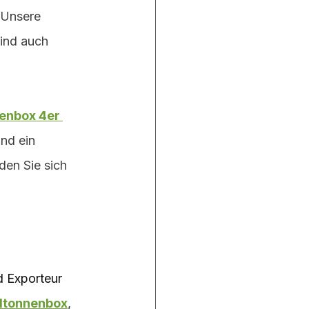
 Unsere 
ind auch 
enbox 4er 
nd ein 
den Sie sich 
d Exporteur 
ltonnenbox
, 