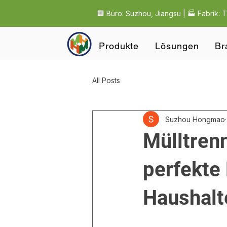
🏢 Büro: Suzhou, Jiangsu | 🏭 Fabrik: 
Produkte
Lösungen
Br
All Posts
Suzhou Hongmao
Mülltren
perfekte
Haushalt