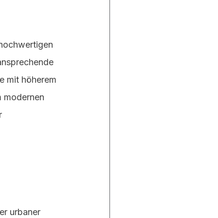
 hochwertigen 
 ansprechende 
te mit höherem 
em modernen 
r 
er urbaner 