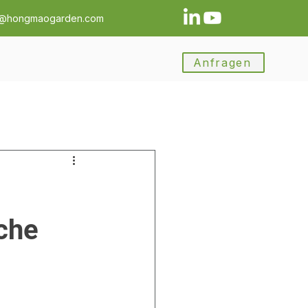
a@hongmaogarden.com
Anfragen
che