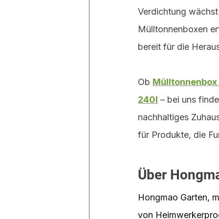
Verdichtung wächst 
Mülltonnenboxen erf
bereit für die Hera
Ob 
Mülltonnenbox 
240l
 – bei uns find
nachhaltiges Zuhaus
für Produkte, die Fu
Über Hongma
Hongmao Garten, mit 
von Heimwerkerprodu