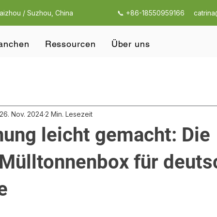
Taizhou / Suzhou, China
📞 +86-18550959166
catrin
anchen
Ressourcen
Über uns
26. Nov. 2024
2 Min. Lesezeit
nung leicht gemacht: Die
 Mülltonnenbox für deuts
e