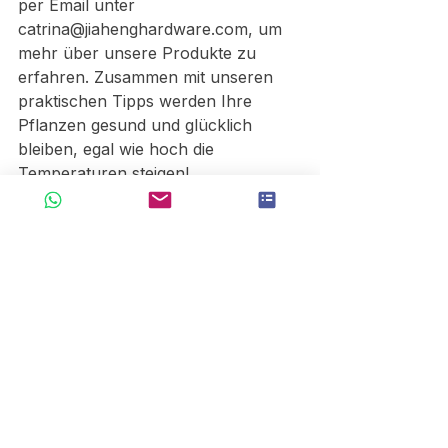
per Email unter 
catrina@jiahenghardware.com, um 
mehr über unsere Produkte zu 
erfahren. Zusammen mit unseren 
praktischen Tipps werden Ihre 
Pflanzen gesund und glücklich 
bleiben, egal wie hoch die 
Temperaturen steigen!
Viel Spaß beim Gärtnern und 
bleiben Sie cool!
Alle ansehen
Aktuelle Beiträge