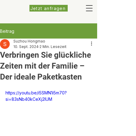
Jetzt anfragen
Beitrag
Suzhou Hongmao
10. Sept. 2024
2 Min. Lesezeit
Verbringen Sie glückliche
Zeiten mit der Familie –
Der ideale Paketkasten
https://youtu.be/i5SMN1i5m70?
si=83sNb40kCeXj2IUM