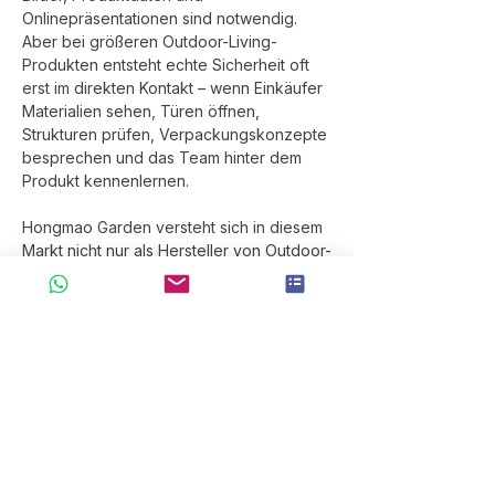
Onlinepräsentationen sind notwendig. 
Aber bei größeren Outdoor-Living-
Produkten entsteht echte Sicherheit oft 
erst im direkten Kontakt – wenn Einkäufer 
Materialien sehen, Türen öffnen, 
Strukturen prüfen, Verpackungskonzepte 
besprechen und das Team hinter dem 
Produkt kennenlernen.
Hongmao Garden versteht sich in diesem 
Markt nicht nur als Hersteller von Outdoor-
Metallprodukten. Wir sehen uns als 
Partner für europäische Händler, die ihre 
Outdoor-Sortimente klarer, funktionaler 
und profitabler aufbauen möchten.
Unsere Produkte sollen helfen, 
Außenbereiche moderner Haushalte 
besser zu organisieren: vom Eingang 
über den Garten bis zur Seitenfläche des 
Hauses. Dabei geht es um Ordnung, 
Sicherheit, Alltagstauglichkeit, Haltbarkeit 