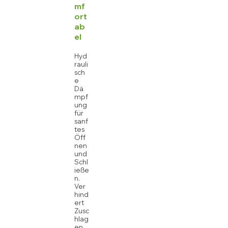
mf
ort
ab
el
Hyd
rauli
sch
e
Dä
mpf
ung
für
sanf
tes
Öff
nen
und
Schl
ieße
n.
Ver
hind
ert
Zusc
hlag
en,