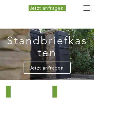
Jetzt anfragen
Standbriefkas
ten
Jetzt anfragen
HPB932LB2-SP1
Solar-LED-Serie mit Sensor