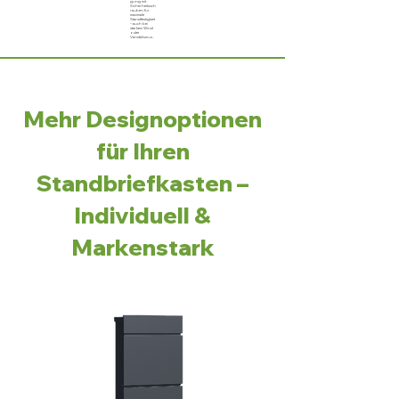
gung mit
Sicherheitssch
rauben für
maximale
Standfestigkeit
– auch bei
starkem Wind
oder
Vandalismus..
Mehr Designoptionen
für Ihren
Standbriefkasten –
Individuell &
Markenstark