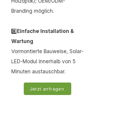
Holzoptik); OEM/ODM-
Branding möglich.
8️⃣
Einfache Installation &
Wartung
Vormontierte Bauweise, Solar-
LED-Modul innerhalb von 5
Minuten austauschbar.
HPB932LB2-SP1
standbriefkasten mit solar-led
Jetzt anfragen