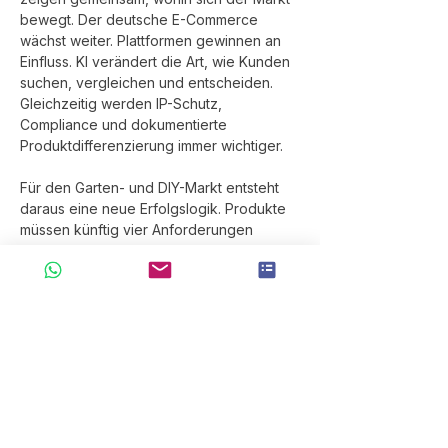
bewegt. Der deutsche E-Commerce 
wächst weiter. Plattformen gewinnen an 
Einfluss. KI verändert die Art, wie Kunden 
suchen, vergleichen und entscheiden. 
Gleichzeitig werden IP-Schutz, 
Compliance und dokumentierte 
Produktdifferenzierung immer wichtiger.
Für den Garten- und DIY-Markt entsteht 
daraus eine neue Erfolgslogik. Produkte 
müssen künftig vier Anforderungen 
gleichzeitig erfüllen:
Sie müssen 
auffindbar
 sein – für 
Plattformen, Suchsysteme und KI-
Assistenten.Sie müssen 
verständlich
 sein – durch klare Daten, 
Bilder, Szenarien und 
Nutzenargumente.Sie müssen 
vertrauenswürdig
 sein – durch Qualität, 
Zertifizierungen, Compliance und stabile 
Lieferfähigkeit.Sie müssen 