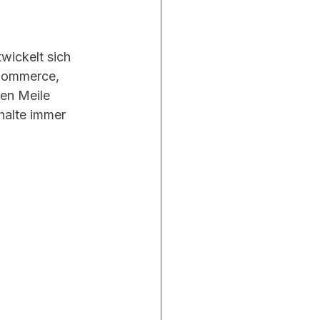
wickelt sich 
-Commerce, 
en Meile 
halte immer 