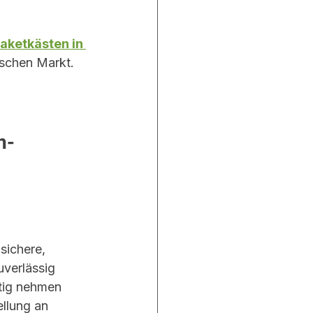
aketkästen in 
tschen Markt.
n-
ichere, 
uverlässig 
tig nehmen 
llung an 