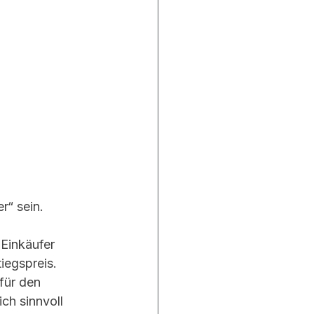
r“ sein.
 Einkäufer 
iegspreis. 
für den 
ch sinnvoll 