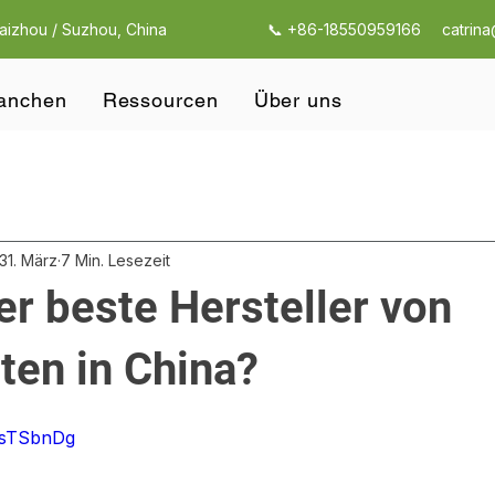
Taizhou / Suzhou, China
📞 +86-18550959166
catrin
anchen
Ressourcen
Über uns
31. März
7 Min. Lesezeit
er beste Hersteller von
ten in China?
-VsTSbnDg