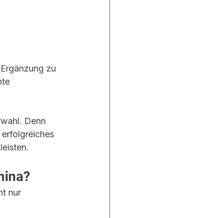
 Ergänzung zu 
te 
rwahl. Denn 
 erfolgreiches 
eisten.
hina?
t nur 