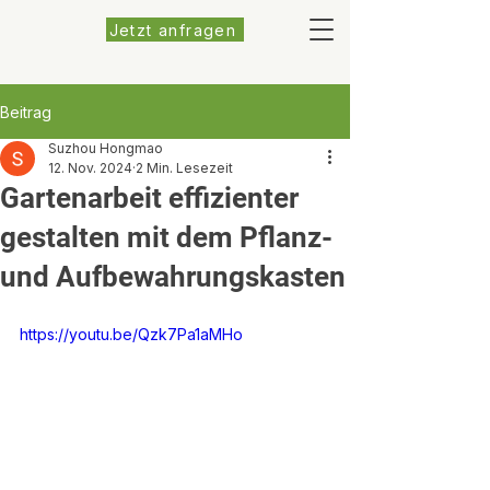
Jetzt anfragen
Beitrag
Suzhou Hongmao
12. Nov. 2024
2 Min. Lesezeit
Gartenarbeit effizienter
gestalten mit dem Pflanz-
und Aufbewahrungskasten
https://youtu.be/Qzk7Pa1aMHo