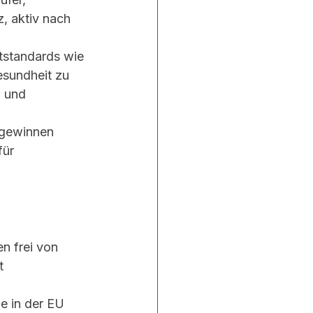
, aktiv nach 
tstandards wie 
sundheit zu 
 und 
 gewinnen 
für 
n frei von 
t 
e in der EU 