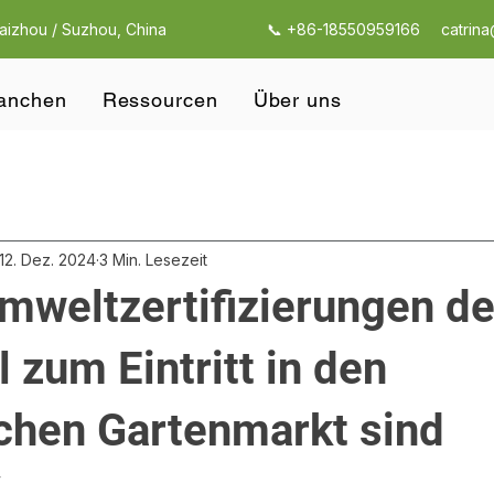
Taizhou / Suzhou, China
📞 +86-18550959166
catrin
anchen
Ressourcen
Über uns
12. Dez. 2024
3 Min. Lesezeit
weltzertifizierungen de
 zum Eintritt in den
chen Gartenmarkt sind
4