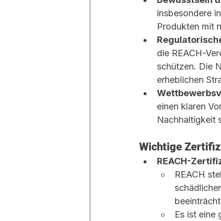
insbesondere in
Produkten mit 
Regulatorisch
die REACH-Vero
schützen. Die 
erheblichen Str
Wettbewerbsvo
einen klaren Vo
Nachhaltigkeit s
Wichtige Zertifi
REACH-Zertifi
REACH stell
schädlichen
beeinträcht
Es ist eine