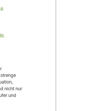
pa
te 
 
r 
 strenge 
uation, 
nd nicht nur 
fer und 