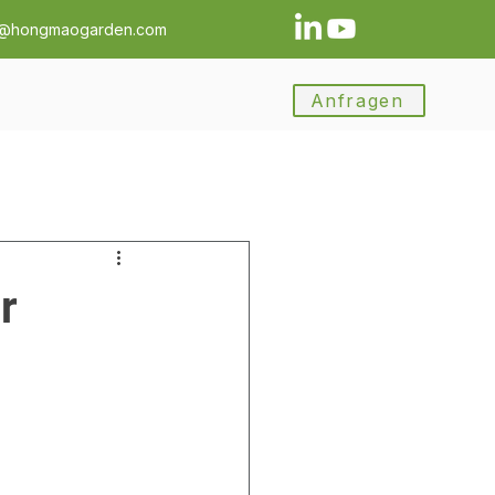
a@hongmaogarden.com
Anfragen
r