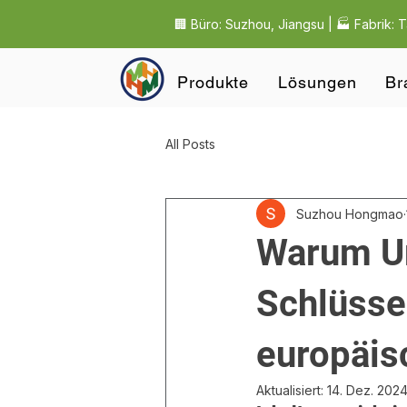
🏢 Büro: Suzhou, Jiangsu | 🏭 Fabrik: 
Produkte
Lösungen
Br
All Posts
Suzhou Hongmao
Warum Um
Schlüssel
europäis
Aktualisiert:
14. Dez. 202