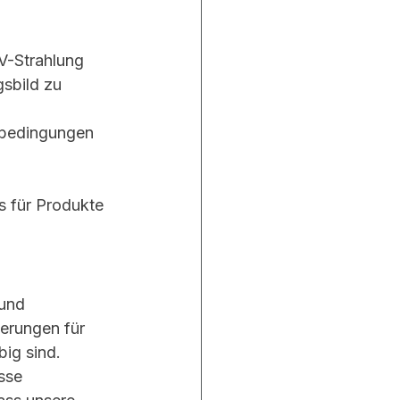
UV-Strahlung 
sbild zu 
tbedingungen 
s für Produkte 
und 
ierungen für 
big sind.
sse 