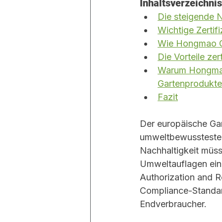
Inhaltsverzeichnis
Die steigende 
Wichtige Zertif
Wie Hongmao Gar
Die Vorteile zer
Warum Hongmao G
Gartenprodukte 
Fazit
Der europäische Ga
umweltbewusstesten
Nachhaltigkeit müss
Umweltauflagen einh
Authorization and R
Compliance-Standar
Endverbraucher.