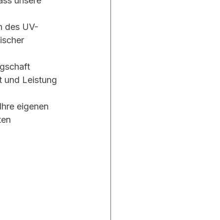
ass unsere 
ch des UV-
ischer 
gschaft 
t und Leistung 
Ihre eigenen 
ten 