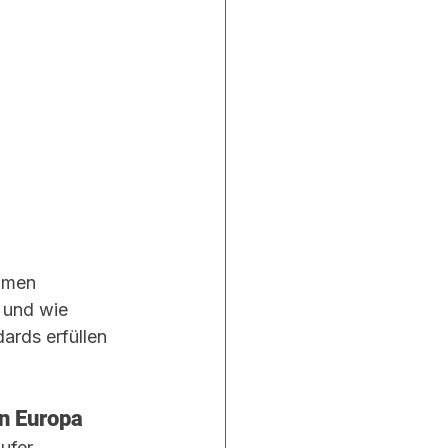
hmen 
 und wie 
ards erfüllen 
n Europa
ufer, 