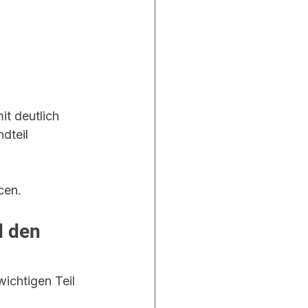
t deutlich 
dteil 
cen.
 den 
chtigen Teil 