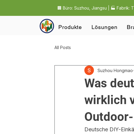
🏢 Büro: Suzhou, Jiangsu | 🏭 Fabrik: 
Produkte
Lösungen
Br
All Posts
Suzhou Hongmao
Was deut
wirklich 
Outdoor-
Deutsche DIY-Einkäu