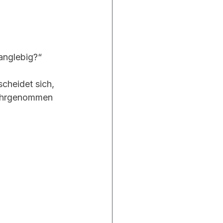
anglebig?“
scheidet sich, 
wahrgenommen 