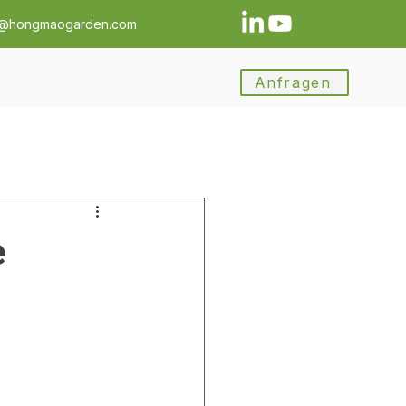
a@hongmaogarden.com
Anfragen
e
n