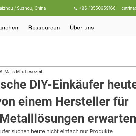
Taizhou / Suzhou, China
📞 +86-18550959166
catrin
anchen
Ressourcen
Über uns
8. Mai
5 Min. Lesezeit
sche DIY-Einkäufer heut
von einem Hersteller für
Metalllösungen erwarte
fer suchen heute nicht einfach nur Produkte.