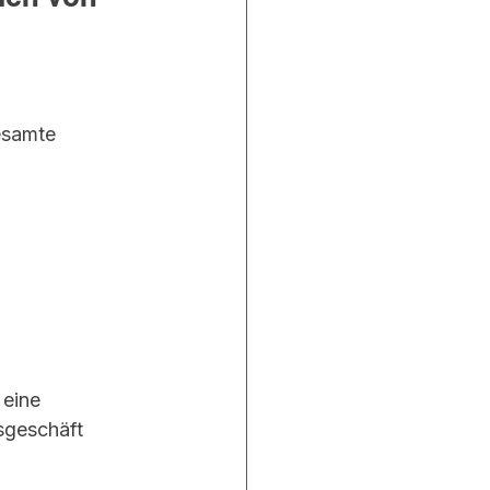
esamte 
 eine 
sgeschäft 