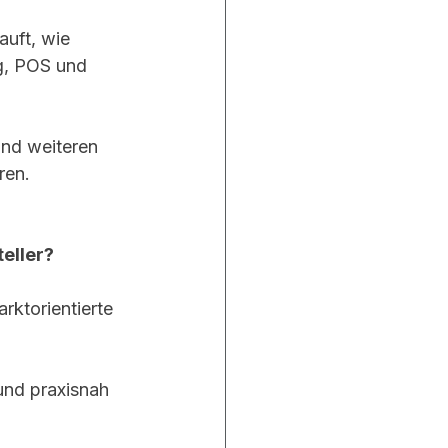
auft, wie 
g, POS und 
und weiteren 
ren.
eller?
rktorientierte 
nd praxisnah 