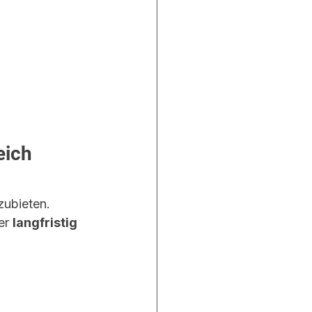
eich 
zubieten.
er 
langfristig 